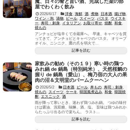
魔、日々の肴と旨い酒、完成した梁の部
屋でわくわく飲み
2026/6/17
洋食
,
海鮮
,
酒
,
煮物
,
日本酒
,
揚げ物
,
ワイン・泡
,
漬物
,
ビール
,
スイーツ
,
パスタ
,
ウイスキ
ー
,
寿司・刺身
,
イタリアン
,
お取り寄せ
,
焼酎
,
和食
,
焼もの
アンチョビが塩辛くて冷蔵庫へ。 早速、キャベツを買
ってきて、アンチョビとキャベツのパスタ。 オリーブ
オイル、ニンニク、鷹の爪を弱火で...
記事を読む
家飲みの勧め（その１９）寒い時の鶏つ
みれ鍋 de 鍋島（特別純米）、天然桜鯛の
握り de 鍋島（愛山）、梅乃宿の大人の果
肉の沼＆文明堂のバームクーヘン
2026/5/2
日本酒
,
ビール
,
丼もの
,
寿司・刺身
,
焼もの
,
スイーツ
,
ケーキ
,
韓国風煮込み
,
和食
,
韓国焼
酎
,
エスニック
,
酒
雨が降って寒いとき、迷わず鶏つみれ鍋。 つゆの味付
けは醤油、洗双糖、味醂、酒、塩。 旨味は鶏つみれか
らたっぷり出るので楽ちん。 ラスト...
記事を読む