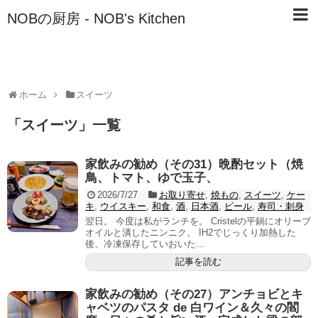
NOBの厨房 - NOB's Kitchen
ホーム
スイーツ
「
スイーツ
」
一覧
家飲みの勧め（その31）晩酌セット（焼
鳥、トマト、ゆで玉子、
2026/7/27
お取り寄せ
,
焼もの
,
スイーツ
,
ケー
キ
,
ウイスキー
,
和食
,
酒
,
日本酒
,
ビール
,
寿司・刺身
翌日。 今度は私がランチを。 Cristelの平鍋にオリーブ
オイルと潰したニンニク。 IH2でじっくり加熱した
後、冷凍保存していおいた...
記事を読む
家飲みの勧め（その27）アンチョビとキ
ャベツのパスタ de 白ワイン＆久々の閻