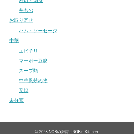
寿司・刺身
丼もの
お取り寄せ
ハム・ソーセージ
中華
エビチリ
マーボー豆腐
スープ類
中華風炒め物
叉焼
未分類
© 2025
NOBの厨房 - NOB's Kitchen
.