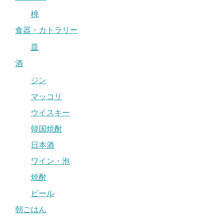
桃
食器・カトラリー
皿
酒
ジン
マッコリ
ウイスキー
韓国焼酎
日本酒
ワイン・泡
焼酎
ビール
朝ごはん