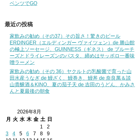
ベンツでGO
最近の投稿
家飲みの勧め（その37）その旨さ！驚きのビール
ERDINGER（エルディンガー ヴァイツェン）de 勝山館
の極上ソーセージ、GUINNESS（ギネス） de ブルーチ
ーズとドライレーズンのパスタ、締めはサッポロ一番味
噌ラーメン
家飲みの勧め（その 36）ヤクルトの乳酸菌で育った山
田水産うなぎ de 鰻ざく、鰻巻き、鰻丼 de 奈良萬＆談
山貴醸酒＆KINO、夏の茄子天 de 吉田のうどん、かみさ
んと夏最後の朝食
2026年8月
月
火
水
木
金
土
日
1
2
3
4
5
6
7
8
9