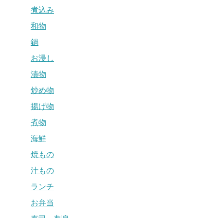
煮込み
和物
鍋
お浸し
漬物
炒め物
揚げ物
煮物
海鮮
焼もの
汁もの
ランチ
お弁当