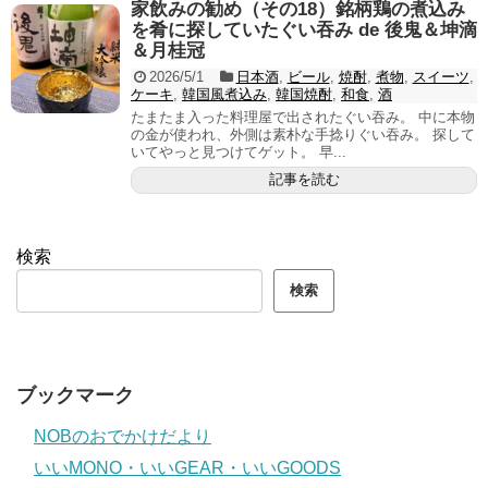
家飲みの勧め（その18）銘柄鶏の煮込み
を肴に探していたぐい吞み de 後鬼＆坤滴
＆月桂冠
2026/5/1
日本酒
,
ビール
,
焼酎
,
煮物
,
スイーツ
,
ケーキ
,
韓国風煮込み
,
韓国焼酎
,
和食
,
酒
たまたま入った料理屋で出されたぐい吞み。 中に本物
の金が使われ、外側は素朴な手捻りぐい吞み。 探して
いてやっと見つけてゲット。 早...
記事を読む
検索
検索
ブックマーク
NOBのおでかけだより
いいMONO・いいGEAR・いいGOODS