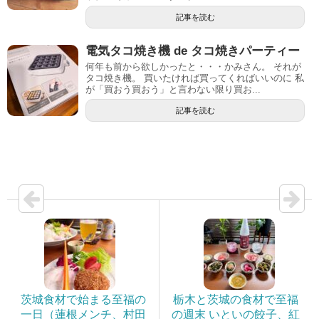
記事を読む
電気タコ焼き機 de タコ焼きパーティー
何年も前から欲しかったと・・・かみさん。 それが
タコ焼き機。 買いたければ買ってくればいいのに 私
が「買おう買おう」と言わない限り買お...
記事を読む
茨城食材で始まる至福の
栃木と茨城の食材で至福
一日（蓮根メンチ、村田
の週末 いといの餃子、紅