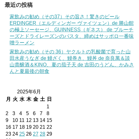
最近の投稿
家飲みの勧め（その37）その旨さ！驚きのビール
ERDINGER（エルディンガー ヴァイツェン）de 勝山館
の極上ソーセージ、GUINNESS（ギネス） de ブルーチ
ーズとドライレーズンのパスタ、締めはサッポロ一番味
噌ラーメン
家飲みの勧め（その 36）ヤクルトの乳酸菌で育った山
田水産うなぎ de 鰻ざく、鰻巻き、鰻丼 de 奈良萬＆談
山貴醸酒＆KINO、夏の茄子天 de 吉田のうどん、かみさ
んと夏最後の朝食
2025年6月
月
火
水
木
金
土
日
1
2
3
4
5
6
7
8
9
10
11
12
13
14
15
16
17
18
19
20
21
22
23
24
25
26
27
28
29