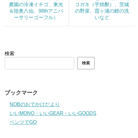
農園の冷凍イチゴ、東光
コガネ（芋焼酎）、茨城
＆陸奥八仙、98thアニバ
の野菜、霞ヶ浦の鯉の洗
ーサリーゴーフル）
いなど
検索
検索
ブックマーク
NOBのおでかけだより
いいMONO・いいGEAR・いいGOODS
ベンツでGO