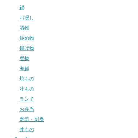
鍋
お浸し
漬物
炒め物
揚げ物
煮物
海鮮
焼もの
汁もの
ランチ
お弁当
寿司・刺身
丼もの